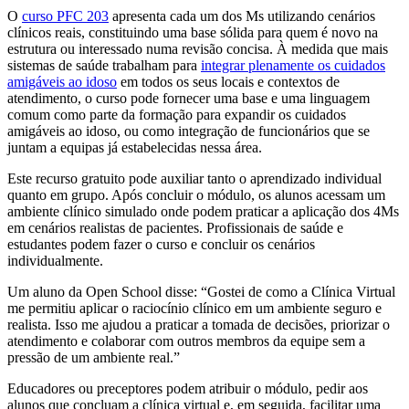
O
curso PFC 203
apresenta cada um dos Ms utilizando cenários
clínicos reais, constituindo uma base sólida para quem é novo na
estrutura ou interessado numa revisão concisa. À medida que mais
sistemas de saúde trabalham para
integrar plenamente os cuidados
amigáveis ​​ao idoso
em todos os seus locais e contextos de
atendimento, o curso pode fornecer uma base e uma linguagem
comum como parte da formação para expandir os cuidados
amigáveis ​​ao idoso, ou como integração de funcionários que se
juntam a equipas já estabelecidas nessa área.
Este recurso gratuito pode auxiliar tanto o aprendizado individual
quanto em grupo. Após concluir o módulo, os alunos acessam um
ambiente clínico simulado onde podem praticar a aplicação dos 4Ms
em cenários realistas de pacientes. Profissionais de saúde e
estudantes podem fazer o curso e concluir os cenários
individualmente.
Um aluno da Open School disse: “Gostei de como a Clínica Virtual
me permitiu aplicar o raciocínio clínico em um ambiente seguro e
realista. Isso me ajudou a praticar a tomada de decisões, priorizar o
atendimento e colaborar com outros membros da equipe sem a
pressão de um ambiente real.”
Educadores ou preceptores podem atribuir o módulo, pedir aos
alunos que concluam a clínica virtual e, em seguida, facilitar uma