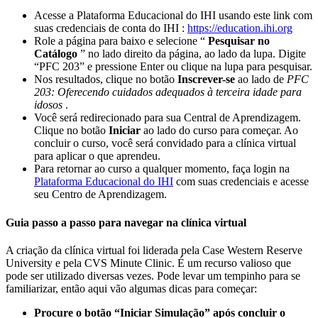
Acesse a Plataforma Educacional do IHI usando este link com
suas credenciais de conta do IHI :
https://education.ihi.org
Role a página para baixo e selecione “
Pesquisar no
Catálogo
” no lado direito da página, ao lado da lupa. Digite
“PFC 203” e pressione Enter ou clique na lupa para pesquisar.
Nos resultados, clique no botão
Inscrever-se
ao lado de
PFC
203: Oferecendo cuidados adequados à terceira idade para
idosos
.
Você será redirecionado para sua Central de Aprendizagem.
Clique no botão
Iniciar
ao lado do curso para começar. Ao
concluir o curso, você será convidado para a clínica virtual
para aplicar o que aprendeu.
Para retornar ao curso a qualquer momento, faça login na
Plataforma Educacional do IHI
com suas credenciais e acesse
seu Centro de Aprendizagem.
Guia passo a passo para navegar na clínica virtual
A criação da clínica virtual foi liderada pela Case Western Reserve
University e pela CVS Minute Clinic. É um recurso valioso que
pode ser utilizado diversas vezes. Pode levar um tempinho para se
familiarizar, então aqui vão algumas dicas para começar:
Procure o botão “Iniciar Simulação” após concluir o