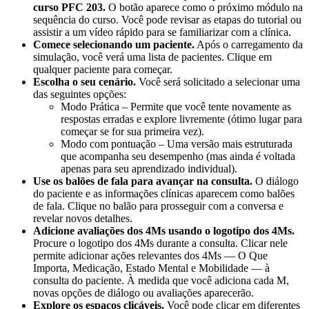
curso PFC 203.
O botão aparece como o próximo módulo na
sequência do curso. Você pode revisar as etapas do tutorial ou
assistir a um vídeo rápido para se familiarizar com a clínica.
Comece selecionando um paciente.
Após o carregamento da
simulação, você verá uma lista de pacientes. Clique em
qualquer paciente para começar.
Escolha o seu cenário.
Você será solicitado a selecionar uma
das seguintes opções:
Modo Prática – Permite que você tente novamente as
respostas erradas e explore livremente (ótimo lugar para
começar se for sua primeira vez).
Modo com pontuação – Uma versão mais estruturada
que acompanha seu desempenho (mas ainda é voltada
apenas para seu aprendizado individual).
Use os balões de fala para avançar na consulta.
O diálogo
do paciente e as informações clínicas aparecem como balões
de fala. Clique no balão para prosseguir com a conversa e
revelar novos detalhes.
Adicione avaliações dos 4Ms usando o logotipo dos 4Ms.
Procure o logotipo dos 4Ms durante a consulta. Clicar nele
permite adicionar ações relevantes dos 4Ms — O Que
Importa, Medicação, Estado Mental e Mobilidade — à
consulta do paciente. À medida que você adiciona cada M,
novas opções de diálogo ou avaliações aparecerão.
Explore os espaços clicáveis.
Você pode clicar em diferentes