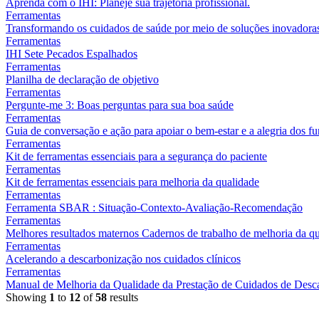
Aprenda com o IHI: Planeje sua trajetória profissional.
Ferramentas
Transformando os cuidados de saúde por meio de soluções inovadoras 
Ferramentas
IHI Sete Pecados Espalhados
Ferramentas
Planilha de declaração de objetivo
Ferramentas
Pergunte-me 3: Boas perguntas para sua boa saúde
Ferramentas
Guia de conversação e ação para apoiar o bem-estar e a alegria dos 
Ferramentas
Kit de ferramentas essenciais para a segurança do paciente
Ferramentas
Kit de ferramentas essenciais para melhoria da qualidade
Ferramentas
Ferramenta SBAR : Situação-Contexto-Avaliação-Recomendação
Ferramentas
Melhores resultados maternos Cadernos de trabalho de melhoria da q
Ferramentas
Acelerando a descarbonização nos cuidados clínicos
Ferramentas
Manual de Melhoria da Qualidade da Prestação de Cuidados de Desc
Showing
1
to
12
of
58
results