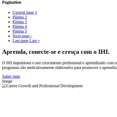
Pagination
Current page
1
Página
2
Página
3
Página
4
Página
5
Next page
›
Last page
Last »
Aprenda, conecte-se e cresça com o IHI.
O IHI impulsiona o seu crescimento profissional e aprendizado com u
programas são meticulosamente elaborados para promover o aprendizad
Saber mais
Image