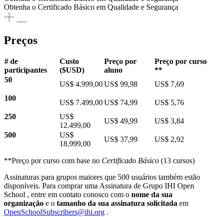
Obtenha o Certificado Básico em Qualidade e Segurança
Preços
# de
Custo
​Preço por
​Preço por curso
participantes
($USD)
aluno
**
​50
​US$ 4.999,00
​US$ 99,98
​US$ 7,69
​100
​US$ 7.499,00
​US$ 74,99
​US$ 5,76
​250
​US$
​US$ 49,99
​US$ 3,84
12.499,00
​500
​US$
​US$ 37,99
​US$ 2,92
18.999,00
**Preço por curso com base no
Certificado Básico
(13 cursos)
Assinaturas para grupos maiores que 500 usuários também estão
disponíveis. Para comprar uma Assinatura de Grupo IHI Open
School , entre em contato conosco com o
nome da sua
organização
e o
tamanho da sua assinatura solicitada
em
OpenSchoolSubscribers@ihi.org
.