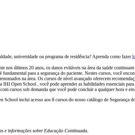
uldade, universidade ou programa de residência? Aprenda como fazer
l
nte nos últimos 20 anos, os danos evitáveis ​​na área da saúde contin
 fundamental para a segurança do paciente. Nestes cursos, você encont
s renomados na área. Os cursos de nível avançado oferecem recomendaçõe
 da IHI Open School , você pode aprender as habilidades essenciais par
 com cursos sob demanda que você pode concluir a qualquer hora e em 
n School inclui acesso aos 8 cursos do nosso catálogo de Segurança d
las e informações sobre Educação Continuada.