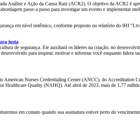
hamada Análise e Ação da Causa Raiz (ACR2). O objetivo da ACR2 é apr
ma abordagem passo a passo para investigar um evento e implementar melh
egurança em nível sistêmico, conforme proposto no relatório do IHI "L
ura justa
ltura de segurança. Ele auxiliará os líderes na criação, no desenvolvi
i desenvolvido para inspirar, motivar e informar você enquanto lidera 
o American Nurses Credentialing Center (ANCC), do Accreditation Co
r Healthcare Quality (NAHQ). Até abril de 2023, mais de 1,77 milhão
traremos em contato quando sua assinatura estiver perto do venciment