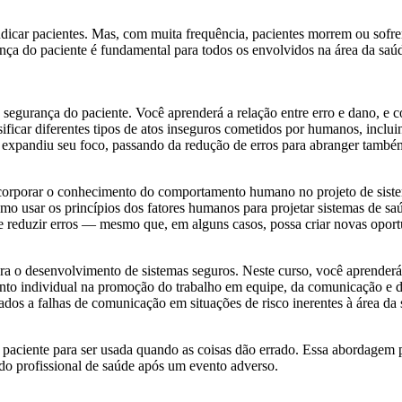
dicar pacientes. Mas, com muita frequência, pacientes morrem ou sofre
nça do paciente é fundamental para todos os envolvidos na área da saúd
de segurança do paciente. Você aprenderá a relação entre erro e dano,
icar diferentes tipos de atos inseguros cometidos por humanos, incluin
 expandiu seu foco, passando da redução de erros para abranger também
orporar o conhecimento do comportamento humano no projeto de sistema
o usar os princípios dos fatores humanos para projetar sistemas de saúd
de reduzir erros — mesmo que, em alguns casos, possa criar novas oport
ra o desenvolvimento de sistemas seguros. Neste curso, você aprenderá
mento individual na promoção do trabalho em equipe, da comunicação e 
os a falhas de comunicação em situações de risco inerentes à área da 
aciente para ser usada quando as coisas dão errado. Essa abordagem p
do profissional de saúde após um evento adverso.