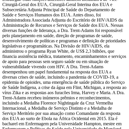
Cirurgiã-Geral dos EUA, Cirurgiã-Geral Interina dos EUA e
Subsecretária Adjunta Principal de Saúde do Departamento de
Saúde e Serviços Humanos dos EUA. Antes disso, foi
Administradora Associada Adjunta do Escritório de HIV/AIDS da
Administração de Recursos e Serviços de Saúde dos EUA. Nessas
diversas funções de liderança, a Dra. Trent-Adams foi responsável
pelo planejamento em saúde, direção de programas de saúde,
desenvolvimento de políticas e programas e definição de prioridades
legislativas e programáticas. Na Divisão de HIV/AIDS, ela
administrou o programa Ryan White, de US$ 2,3 bilhões, que
financia assistência médica, tratamento, encaminhamentos e serviços
de apoio para pessoas sem seguro saúde ou em situação de
vulnerabilidade vivendo com HIV. A Dra. Trent-Adams
desempenhou um papel fundamental na resposta dos EUA a
diversas crises de saúde, incluindo a pandemia de COVID-19, a
epidemia de opioides, uma emergência de saúde pública do Serviço
de Saúde Indígena, a crise da água em Flint, Michigan, a resposta ao
vírus Zika e as respostas aos furacões Irma, Harvey e Maria. A Dra.
Trent-Adams recebeu inúmeros prêmios e reconhecimentos,
incluindo a Medalha Florence Nightingale da Cruz Vermelha
Internacional, a Medalha de Serviço Distinto e a Medalha de
Serviço Meritório por sua atuação como Comandante da resposta
dos EUA ao surto de Ebola na África Ocidental em 2015. Ela é
bacharel em Enfermagem pela Universidade Hampton, mestre em
Enfermagem e Políticas de Saúde pela Universidade de Maryland,