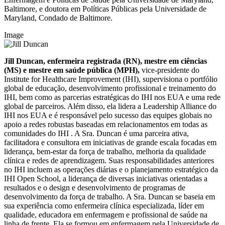
Baltimore, e doutora em Políticas Públicas pela Universidade de
Maryland, Condado de Baltimore.
Image
Jill Duncan, enfermeira registrada (RN), mestre em ciências
(MS) e mestre em saúde pública (MPH),
vice-presidente do
Institute for Healthcare Improvement (IHI), supervisiona o portfólio
global de educação, desenvolvimento profissional e treinamento do
IHI, bem como as parcerias estratégicas do IHI nos EUA e uma rede
global de parceiros. Além disso, ela lidera a Leadership Alliance do
IHI nos EUA e é responsável pelo sucesso das equipes globais no
apoio a redes robustas baseadas em relacionamentos em todas as
comunidades do IHI . A Sra. Duncan é uma parceira ativa,
facilitadora e consultora em iniciativas de grande escala focadas em
liderança, bem-estar da força de trabalho, melhoria da qualidade
clínica e redes de aprendizagem. Suas responsabilidades anteriores
no IHI incluem as operações diárias e o planejamento estratégico da
IHI Open School, a liderança de diversas iniciativas orientadas a
resultados e o design e desenvolvimento de programas de
desenvolvimento da força de trabalho. A Sra. Duncan se baseia em
sua experiência como enfermeira clínica especializada, líder em
qualidade, educadora em enfermagem e profissional de saúde na
linha de frente. Ela se formou em enfermagem pela Universidade de