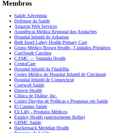
Membros
Saúde Adventista
Defensor da Saúde
Amazon Web Services
Assistência Médica Regional dos Apalaches
Hospital Infantil do Arkansas
Beth Israel Lahey Health Primary Care
Grupo Médico Brown Health - Cuidados Primários
CareSouth Carolina
CAMC — Vandalia Health
CentraCare
Hospital Infantil da Filadélfia
Centro Médico do Hospital Infantil de Cincinnati
Hospital Infantil de Connecticut
Corewell Saúde
Denver Health
Clínica de Diálise, Inc.
Centro Dreyfus de Políticas e Pesquisas em Saúde
El Camino Saúde
Eli Lilly - Produtos Médicos
Employ Health (anteriormente Bellin)
GBMC Saúde
Hackensack Meridian Health