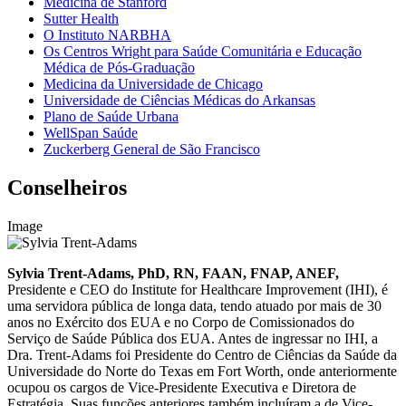
Medicina de Stanford
Sutter Health
O Instituto NARBHA
Os Centros Wright para Saúde Comunitária e Educação
Médica de Pós-Graduação
Medicina da Universidade de Chicago
Universidade de Ciências Médicas do Arkansas
Plano de Saúde Urbana
WellSpan Saúde
Zuckerberg General de São Francisco
Conselheiros
Image
Sylvia Trent-Adams, PhD, RN, FAAN, FNAP, ANEF,
Presidente e CEO do Institute for Healthcare Improvement (IHI), é
uma servidora pública de longa data, tendo atuado por mais de 30
anos no Exército dos EUA e no Corpo de Comissionados do
Serviço de Saúde Pública dos EUA. Antes de ingressar no IHI, a
Dra. Trent-Adams foi Presidente do Centro de Ciências da Saúde da
Universidade do Norte do Texas em Fort Worth, onde anteriormente
ocupou os cargos de Vice-Presidente Executiva e Diretora de
Estratégia. Suas funções anteriores também incluíram a de Vice-