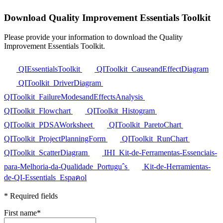
Download Quality Improvement Essentials Toolkit
Please provide your information to download the Quality
Improvement Essentials Toolkit.
QIEssentialsToolkit
QIToolkit_CauseandEffectDiagram
QIToolkit_DriverDiagram
QIToolkit_FailureModesandEffectsAnalysis
QIToolkit_Flowchart
QIToolkit_Histogram
QIToolkit_PDSAWorksheet
QIToolkit_ParetoChart
QIToolkit_ProjectPlanningForm
QIToolkit_RunChart
QIToolkit_ScatterDiagram
IHI_Kit-de-Ferramentas-Essenciais-
para-Melhoria-da-Qualidade_Portuguˆs
Kit-de-Herramientas-
de-QI-Essentials_Espaคol
* Required fields
First name
*