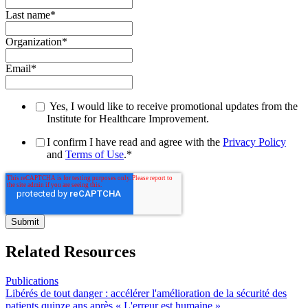
Last name
*
Organization
*
Email
*
Yes, I would like to receive promotional updates from the
Institute for Healthcare Improvement.
I confirm I have read and agree with the
Privacy Policy
and
Terms of Use
.
*
Related Resources
Publications
Libérés de tout danger : accélérer l'amélioration de la sécurité des
patients quinze ans après « L'erreur est humaine »