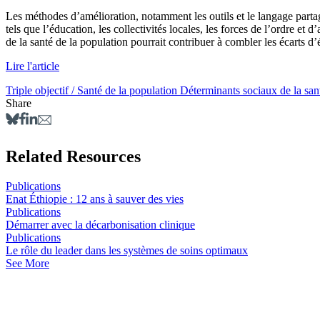
Les méthodes d’amélioration, notamment les outils et le langage partagé
tels que l’éducation, les collectivités locales, les forces de l’ordre e
de la santé de la population pourrait contribuer à combler les écarts d’
Lire l'article
Triple objectif / Santé de la population
Déterminants sociaux de la san
Share
Related Resources
Publications
Enat Éthiopie : 12 ans à sauver des vies
Publications
Démarrer avec la décarbonisation clinique
Publications
Le rôle du leader dans les systèmes de soins optimaux
See More