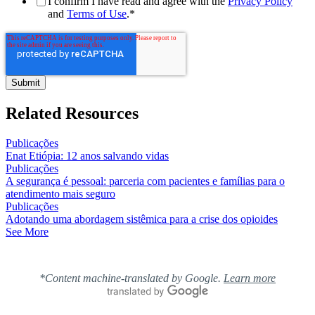
I confirm I have read and agree with the
Privacy Policy
and
Terms of Use
.
*
Related Resources
Publicações
Enat Etiópia: 12 anos salvando vidas
Publicações
A segurança é pessoal: parceria com pacientes e famílias para o
atendimento mais seguro
Publicações
Adotando uma abordagem sistêmica para a crise dos opioides
See More
*Content machine-translated by Google.
Learn more