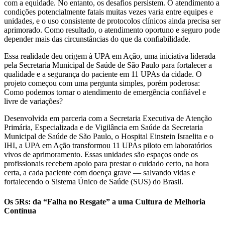
com a equidade. No entanto, os desafios persistem. O atendimento a
condições potencialmente fatais muitas vezes varia entre equipes e
unidades, e o uso consistente de protocolos clínicos ainda precisa ser
aprimorado. Como resultado, o atendimento oportuno e seguro pode
depender mais das circunstâncias do que da confiabilidade.
Essa realidade deu origem à UPA em Ação, uma iniciativa liderada
pela Secretaria Municipal de Saúde de São Paulo para fortalecer a
qualidade e a segurança do paciente em 11 UPAs da cidade. O
projeto começou com uma pergunta simples, porém poderosa:
Como podemos tornar o atendimento de emergência confiável e
livre de variações?
Desenvolvida em parceria com a Secretaria Executiva de Atenção
Primária, Especializada e de Vigilância em Saúde da Secretaria
Municipal de Saúde de São Paulo, o Hospital Einstein Israelita e o
IHI, a UPA em Ação transformou 11 UPAs piloto em laboratórios
vivos de aprimoramento. Essas unidades são espaços onde os
profissionais recebem apoio para prestar o cuidado certo, na hora
certa, a cada paciente com doença grave — salvando vidas e
fortalecendo o Sistema Único de Saúde (SUS) do Brasil.
Os 5Rs: da “Falha no Resgate” a uma Cultura de Melhoria
Contínua