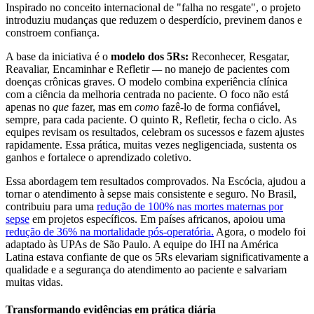
Inspirado no conceito internacional de "falha no resgate", o projeto
introduziu mudanças que reduzem o desperdício, previnem danos e
constroem confiança.
A base da iniciativa é o
modelo dos 5Rs:
Reconhecer, Resgatar,
Reavaliar, Encaminhar e Refletir
—
no manejo de pacientes com
doenças crônicas graves. O modelo combina experiência clínica
com a ciência da melhoria centrada no paciente. O foco não está
apenas no
que
fazer, mas em
como
fazê-lo de forma confiável,
sempre, para cada paciente. O quinto R, Refletir, fecha o ciclo. As
equipes revisam os resultados, celebram os sucessos e fazem ajustes
rapidamente. Essa prática, muitas vezes negligenciada, sustenta os
ganhos e fortalece o aprendizado coletivo.
Essa abordagem tem resultados comprovados. Na Escócia, ajudou a
tornar o atendimento à sepse mais consistente e seguro. No Brasil,
contribuiu para uma
redução de 100% nas mortes maternas por
sepse
em projetos específicos. Em países africanos, apoiou uma
redução de 36% na mortalidade pós-operatória.
Agora, o modelo foi
adaptado às UPAs de São Paulo. A equipe do IHI na América
Latina estava confiante de que os 5Rs elevariam significativamente a
qualidade e a segurança do atendimento ao paciente e salvariam
muitas vidas.
Transformando evidências em prática diária