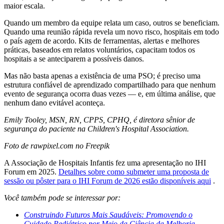
maior escala.
Quando um membro da equipe relata um caso, outros se beneficiam.
Quando uma reunião rápida revela um novo risco, hospitais em todo
o país agem de acordo. Kits de ferramentas, alertas e melhores
práticas, baseados em relatos voluntários, capacitam todos os
hospitais a se anteciparem a possíveis danos.
Mas não basta apenas a existência de uma PSO; é preciso uma
estrutura confiável de aprendizado compartilhado para que nenhum
evento de segurança ocorra duas vezes — e, em última análise, que
nenhum dano evitável aconteça.
Emily Tooley, MSN, RN, CPPS, CPHQ, é diretora sênior de
segurança do paciente na Children's Hospital Association.
Foto de rawpixel.com no Freepik
A Associação de Hospitais Infantis fez uma apresentação no IHI
Forum em 2025.
Detalhes sobre como submeter uma proposta de
sessão ou pôster para o IHI Forum de 2026 estão disponíveis aqui
.
Você também pode se interessar por:
Construindo Futuros Mais Saudáveis: Promovendo o
Cuidado Pediátrico por Meio da Ciência da Melhoria