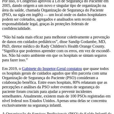
Por isso, o Congresso aprovou a Lei de Segurança do Paciente em
2005, dando origem a um novo e singular tipo de organização na
área da saúde, chamada Organização de Segurança do Paciente
(PSO, na sigla em inglês) — um local onde os dados hospitalares
podem ser coletados, agregados e analisados ​​sem receio de
responsabilidade legal, graças às proteções federais de
confidencialidade.
“Não há nada mais eficaz para melhorar coletivamente a prevenção
de danos em cuidados pediátricos”, disse Sandip Godambe, MD,
PhD, diretor médico do Rady Children's Health Orange County.
“Significa que podemos aprender com os erros, em vez de escondê-
los. Não há outro ambiente em que os hospitais se sintam seguros
para fazer isso.”
Em 2019, o
Gabinete do Inspetor-Geral constatou
que quase todos
os hospitais gerais de cuidados agudos que têm parceria com uma
Organização de Segurança do Paciente (PSO) consideram a
colaboração benéfica. Entre esses hospitais, 80% relataram que as
percepções e análises da PSO sobre eventos de segurança do
paciente foram cruciais para ajudar a prevenir incidentes
semelhantes. Atualmente, existem mais de 100 PSOs registradas em
nível federal nos Estados Unidos. Apenas uma delas se concentra
exclusivamente na segurança infantil.
A Organização de Serviços Profissionais (PSO) de Saúde Infantil da