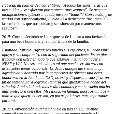
Patricia, mi plan es dedicar el libro: “A todas las enfermeras que
nos cuidan y se esfuerzan por mantenernos seguros”. Se aceptan
modificaciones. ¿Debería quedarme con “todas”? Con cariño, y de
verdad con agradecimiento, Lucian.
(La dedicatoria final dice: “A
las enfermeras que nos cuidan y se esfuerzan por mantenernos
seguros”).
2015: Correo electrónico: La respuesta de Lucian a una invitación
para una beca honoraria y la importancia de la familia:
Estimada Patricia: Agradezco mucho sus esfuerzos, su incansable
apoyo y su compromiso con la seguridad del paciente. Es un placer
trabajar con usted en todo lo que estamos intentando hacer en
NPSF y LLI. Nuestra relación es tal que puedo ser sincera con
usted sobre temas como este. Es decir: aunque me siento muy
agradecida y honrada por la perspectiva de obtener una beca
honoraria en la Academia XXX, no estoy dispuesta a sacrificar un
fin de semana para lograrlo (tendría que quedarme la noche del
sábado). A mi edad, mis días están contados y me he vuelto mucho
más protectora con ellos. Mi esposa, mi familia, nuestros amigos y
todo lo que quiero hacer son, en pocas palabras, más importantes
para mí.
2015: Conversación durante un viaje en taxi en DC, cuando
compartí con entusiasmo que teníamos un nuevo premio a la