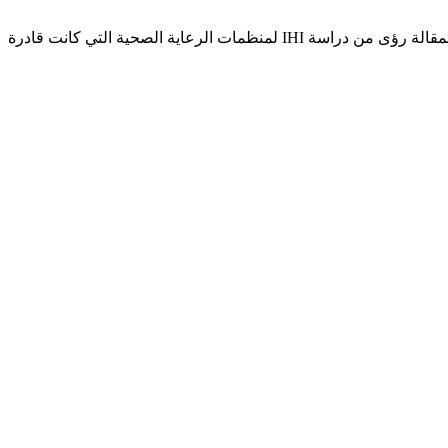
تسلط هذه المقالة الضوء على أربع خطوات لاستدامة التحسين من خلال تقديم عمليات عمل قياسية جديدة لموظفي نقطة الرعاية. وتستمد المقالة رؤى من دراسة IHI لمنظمات الرعاية الصحية التي كانت قادرة