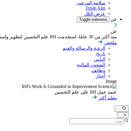
سلامة المرضى
Triple Aim
عرض الكل
عن
Toggle submenu
عن
منذ أكثر من 30 عامًا، استخدمت IHI علم التحسين لتطوير واستدامة نتائج أفضل في الصحة والرعاية الصحية في جميع أنحاء العالم.
ملخص
الرؤية والرسالة والقيم
تاريخ
الناس
الشؤون المالية
وظائف
أخبار
Image
عتمد عمل IHI على علم التحسين
يتعلم أكثر