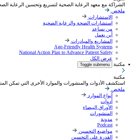
الشراكة مع معهد الرعاية الصحية لتسريع وتحسين الرعاية الصحية
ملخص
الاستشارات
استشارات الصحة والرعاية الصحية
من نساعد
أين نعمل
المشاريع والمبادرات
Age-Friendly Health Systems
National Action Plan to Advance Patient Safety
عرض الكل
مكتبة
Toggle submenu
مكتبة
استكشف الأدوات والمنشورات والموارد الأخرى التي تمكن الم
ملخص
أنواع الموارد
أدوات
الأوراق البيضاء
المنشورات
مدونة
Podcast
مواضيع التحسين
القدرة على التحسين