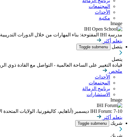
برنامج الزمالة
المجتمعات
الأحداث
مكتبة
Image
مدرسة IHI المفتوحة: بناء المهارات من خلال الدورات التدريبية عبر الإنترنت التي يمكن التحكم بوتيرتها
يتعلم أكثر
يتصل
Toggle submenu
يتصل
قيادة التغيير على الساحة العالمية - التواصل مع القادة ذوي الر
ملخص
الأحداث
المجتمعات
برنامج الزمالة
الاستشارات
Image
IHI Forum: 7-10 ديسمبر (أناهايم، كاليفورنيا، الولايات المتحدة الأمريكية)
يتعلم أكثر
شريك
Toggle submenu
شريك