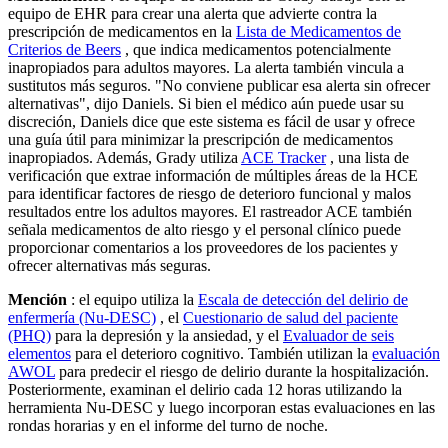
equipo de EHR para crear una alerta que advierte contra la
prescripción de medicamentos en la
Lista de Medicamentos de
Criterios de Beers
, que indica medicamentos potencialmente
inapropiados para adultos mayores. La alerta también vincula a
sustitutos más seguros. "No conviene publicar esa alerta sin ofrecer
alternativas", dijo Daniels. Si bien el médico aún puede usar su
discreción, Daniels dice que este sistema es fácil de usar y ofrece
una guía útil para minimizar la prescripción de medicamentos
inapropiados. Además, Grady utiliza
ACE Tracker
, una lista de
verificación que extrae información de múltiples áreas de la HCE
para identificar factores de riesgo de deterioro funcional y malos
resultados entre los adultos mayores. El rastreador ACE también
señala medicamentos de alto riesgo y el personal clínico puede
proporcionar comentarios a los proveedores de los pacientes y
ofrecer alternativas más seguras.
Mención
: el equipo utiliza la
Escala de detección del delirio de
enfermería (Nu-DESC)
, el
Cuestionario de salud del paciente
(PHQ)
para la depresión y la ansiedad, y el
Evaluador de seis
elementos
para el deterioro cognitivo. También utilizan la
evaluación
AWOL
para predecir el riesgo de delirio durante la hospitalización.
Posteriormente, examinan el delirio cada 12 horas utilizando la
herramienta Nu-DESC y luego incorporan estas evaluaciones en las
rondas horarias y en el informe del turno de noche.