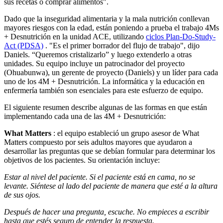
sus recetas o comprar alimentos".
Dado que la inseguridad alimentaria y la mala nutrición conllevan
mayores riesgos con la edad, están poniendo a prueba el trabajo 4Ms
+ Desnutrición en la unidad ACE, utilizando
ciclos Plan-Do-Study-
Act (PDSA)
. "Es el primer borrador del flujo de trabajo", dijo
Daniels. “Queremos cristalizarlo” y luego extenderlo a otras
unidades. Su equipo incluye un patrocinador del proyecto
(Ohuabunwa), un gerente de proyecto (Daniels) y un líder para cada
uno de los 4M + Desnutrición. La informática y la educación en
enfermería también son esenciales para este esfuerzo de equipo.
El siguiente resumen describe algunas de las formas en que están
implementando cada una de las 4M + Desnutrición:
What Matters
: el equipo estableció un grupo asesor de What
Matters compuesto por seis adultos mayores que ayudaron a
desarrollar las preguntas que se debían formular para determinar los
objetivos de los pacientes. Su orientación incluye:
Estar al nivel del paciente. Si el paciente está en cama, no se
levante. Siéntese al lado del paciente de manera que esté a la altura
de sus ojos.
Después de hacer una pregunta, escuche. No empieces a escribir
hasta que estés seguro de entender la respuesta.