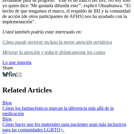
invaluable para su progreso. “Este es un marco del IHI; No soy sólo
yo quien dice: 'Me gustaría difundir esto'”, explicó Ohuabunwa. "El
hecho de que tengamos el marco, el respaldo de IHI y la comunidad
de acción [de otros participantes de AFHS] nos ha ayudado con la
implementación".
Usted también podría estar interesado en:
Cómo puede mejorar incluso la mejor atención geriátrica
Mejorar la atención y reducir drásticamente los costos
Lo que importa
Share
Related Articles
Blog
Cómo los farmacéuticos marcan la diferencia más allá de la
medicación
Blog
Cómo hacer que los materiales para pacientes sean más inclusivos
para las comunidades LGBTQ+.