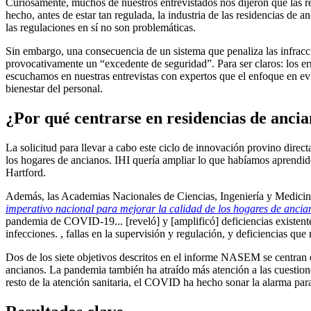
Curiosamente, muchos de nuestros entrevistados nos dijeron que las
hecho, antes de estar tan regulada, la industria de las residencias de
las regulaciones en sí no son problemáticas.
Sin embargo, una consecuencia de un sistema que penaliza las infracc
provocativamente un “excedente de seguridad”. Para ser claros: los err
escuchamos en nuestras entrevistas con expertos que el enfoque en evit
bienestar del personal.
¿Por qué centrarse en residencias de anci
La solicitud para llevar a cabo este ciclo de innovación provino dire
los hogares de ancianos. IHI quería ampliar lo que habíamos aprendid
Hartford.
Además, las Academias Nacionales de Ciencias, Ingeniería y Medici
imperativo nacional para mejorar la calidad de los hogares de ancia
pandemia de COVID-19... [reveló] y [amplificó] deficiencias existent
infecciones. , fallas en la supervisión y regulación, y deficiencias que 
Dos de los siete objetivos descritos en el informe NASEM se centran e
ancianos. La pandemia también ha atraído más atención a las cuestione
resto de la atención sanitaria, el COVID ha hecho sonar la alarma para