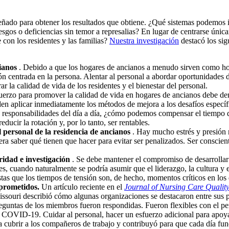
ñado para obtener los resultados que obtiene. ¿Qué sistemas podemos im
iesgos o deficiencias sin temor a represalias? En lugar de centrarse únic
 con los residentes y las familias?
Nuestra investigación
destacó los sig
ianos
. Debido a que los hogares de ancianos a menudo sirven como hoga
ión centrada en la persona. Alentar al personal a abordar oportunidades d
la calidad de vida de los residentes y el bienestar del personal.
uerzo para promover la calidad de vida en hogares de ancianos debe dem
en aplicar inmediatamente los métodos de mejora a los desafíos específic
las responsabilidades del día a día, ¿cómo podemos compensar el tiempo 
ducir la rotación y, por lo tanto, ser rentables.
 personal de la residencia de ancianos
. Hay mucho estrés y presión r
iera saber qué tienen que hacer para evitar ser penalizados. Ser consci
ridad e investigación
. Se debe mantener el compromiso de desarrollar 
nes, cuando naturalmente se podría asumir que el liderazgo, la cultura y
as que los tiempos de tensión son, de hecho, momentos críticos en los qu
prometidos.
Un artículo reciente en el
Journal of Nursing Care Qualit
issouri describió cómo algunas organizaciones se destacaron entre sus pa
untas de los miembros fueron respondidas. Fueron flexibles con el pers
n COVID-19. Cuidar al personal, hacer un esfuerzo adicional para apoyar
ra cubrir a los compañeros de trabajo y contribuyó para que cada día f