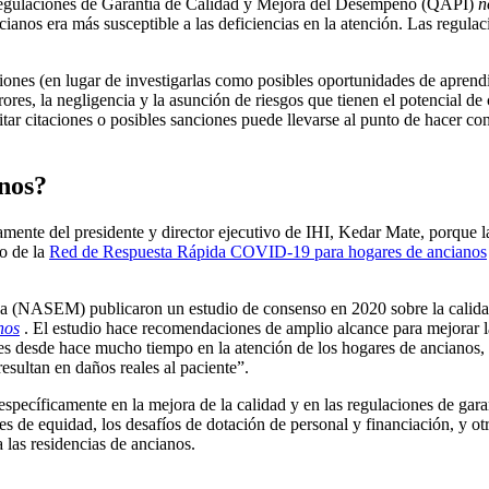
 regulaciones de Garantía de Calidad y Mejora del Desempeño (QAPI)
n
 ancianos era más susceptible a las deficiencias en la atención. Las regu
iones (en lugar de investigarlas como posibles oportunidades de aprendi
ores, la negligencia y la asunción de riesgos que tienen el potencial de
ar citaciones o posibles sanciones puede llevarse al punto de hacer conc
anos?
ctamente del presidente y director ejecutivo de IHI, Kedar Mate, porque
o de la
Red de Respuesta Rápida COVID-19 para hogares de ancianos
na (NASEM) publicaron un estudio de consenso en 2020 sobre la calid
nos
. El estudio hace recomendaciones de amplio alcance para mejorar la
es desde hace mucho tiempo en la atención de los hogares de ancianos, 
resultan en daños reales al paciente”.
specíficamente en la mejora de la calidad y en las regulaciones de gar
s de equidad, los desafíos de dotación de personal y financiación, y ot
 las residencias de ancianos.