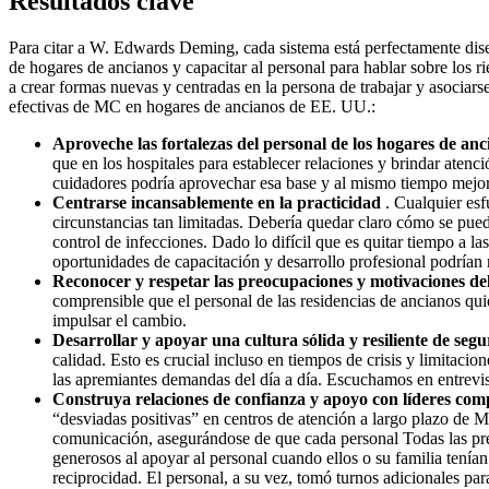
Resultados clave
Para citar a W. Edwards Deming, cada sistema está perfectamente dise
de hogares de ancianos y capacitar al personal para hablar sobre los r
a crear formas nuevas y centradas en la persona de trabajar y asociarse
efectivas de MC en hogares de ancianos de EE. UU.:
Aproveche las fortalezas del personal de los hogares de anc
que en los hospitales para establecer relaciones y brindar atenc
cuidadores podría aprovechar esa base y al mismo tiempo mejorar 
Centrarse incansablemente en la practicidad
. Cualquier esf
circunstancias tan limitadas. Debería quedar claro cómo se pued
control de infecciones. Dado lo difícil que es quitar tiempo a 
oportunidades de capacitación y desarrollo profesional podrían re
Reconocer y respetar las preocupaciones y motivaciones del
comprensible que el personal de las residencias de ancianos qu
impulsar el cambio.
Desarrollar y apoyar una cultura sólida y resiliente de segu
calidad. Esto es crucial incluso en tiempos de crisis y limitacio
las apremiantes demandas del día a día. Escuchamos en entrevist
Construya relaciones de confianza y apoyo con líderes com
“desviadas positivas” en centros de atención a largo plazo de M
comunicación, asegurándose de que cada personal Todas las preg
generosos al apoyar al personal cuando ellos o su familia tenía
reciprocidad. El personal, a su vez, tomó turnos adicionales pa