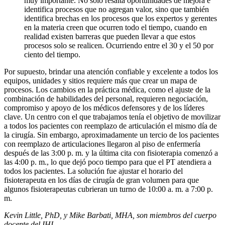
muy importante. No sólo resalta oportunidades de mejora e
identifica procesos que no agregan valor, sino que también
identifica brechas en los procesos que los expertos y gerentes
en la materia creen que ocurren todo el tiempo, cuando en
realidad existen barreras que pueden llevar a que estos
procesos solo se realicen. Ocurriendo entre el 30 y el 50 por
ciento del tiempo.
Por supuesto, brindar una atención confiable y excelente a todos los
equipos, unidades y sitios requiere más que crear un mapa de
procesos. Los cambios en la práctica médica, como el ajuste de la
combinación de habilidades del personal, requieren negociación,
compromiso y apoyo de los médicos defensores y de los líderes
clave. Un centro con el que trabajamos tenía el objetivo de movilizar
a todos los pacientes con reemplazo de articulación el mismo día de
la cirugía. Sin embargo, aproximadamente un tercio de los pacientes
con reemplazo de articulaciones llegaron al piso de enfermería
después de las 3:00 p. m. y la última cita con fisioterapia comenzó a
las 4:00 p. m., lo que dejó poco tiempo para que el PT atendiera a
todos los pacientes. La solución fue ajustar el horario del
fisioterapeuta en los días de cirugía de gran volumen para que
algunos fisioterapeutas cubrieran un turno de 10:00 a. m. a 7:00 p.
m.
Kevin Little, PhD, y Mike Barbati, MHA, son miembros del cuerpo
docente del IHI .