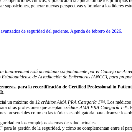
las operaciones clínicas, y practicarán la aplicación de los principios d
r suposiciones, generar nuevas perspectivas y brindar a los líderes estr
os avanzados de seguridad del paciente. Agenda de febrero de 2026.
lthcare Improvement está acreditado conjuntamente por el Consejo de 
 Estadounidense de Acreditación de Enfermeras (ANCC), para proporc
meras, para la recertificación de Certified Professional in Patient
H).
encial un máximo de 12
créditos AMA PRA Categoría 1™.
Los médicos s
 para otras profesiones que aceptan
créditos AMA PRA Categoría 1™.
E
ones presenciales como en las teóricas es obligatoria para alcanzar los o
guridad en los complejos sistemas de salud actuales.
” para la gestión de la seguridad, y cómo se complementan entre sí para 