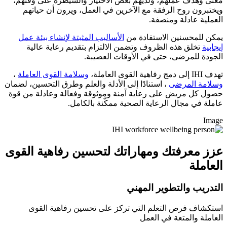
معنى وهدف عملهم، ولديهم بعض الاختيار والسيطرة على وقتهم،
ويختبرون روح الرفقة مع الآخرين في العمل، ويرون أن حياتهم
العملية عادلة ومنصفة.
يمكن للمحسنين الاستفادة من
الأساليب المثبتة لإنشاء بيئة عمل
إيجابية
تخلق هذه الظروف وتضمن الالتزام بتقديم رعاية عالية
الجودة للمرضى، حتى في الأوقات العصيبة.
تهدف IHI إلى دمج رفاهية القوى العاملة،
وسلامة القوى العاملة
،
وسلامة المرضى
، استنادًا إلى الأدلة والعلم وطرق التحسين، لضمان
حصول كل مريض على رعاية آمنة وموثوقة وفعالة وعادلة من قوة
عاملة في مجال الرعاية الصحية ممكّنة بالكامل.
Image
عزز معرفتك ومهاراتك لتحسين رفاهية القوى
العاملة
التدريب والتطوير المهني
استكشاف فرص التعلم التي تركز على تحسين رفاهية القوى
العاملة والمتعة في العمل