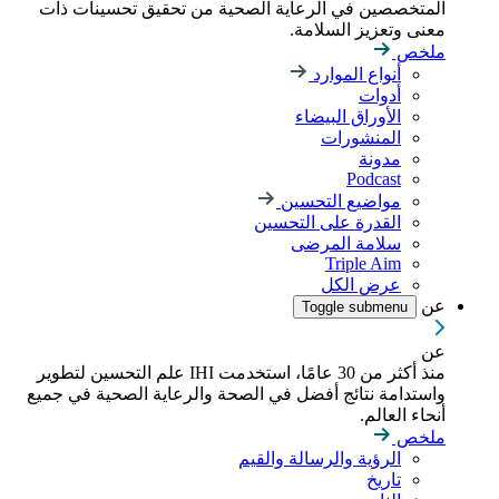
المتخصصين في الرعاية الصحية من تحقيق تحسينات ذات
معنى وتعزيز السلامة.
ملخص
أنواع الموارد
أدوات
الأوراق البيضاء
المنشورات
مدونة
Podcast
مواضيع التحسين
القدرة على التحسين
سلامة المرضى
Triple Aim
عرض الكل
عن
Toggle submenu
عن
منذ أكثر من 30 عامًا، استخدمت IHI علم التحسين لتطوير
واستدامة نتائج أفضل في الصحة والرعاية الصحية في جميع
أنحاء العالم.
ملخص
الرؤية والرسالة والقيم
تاريخ