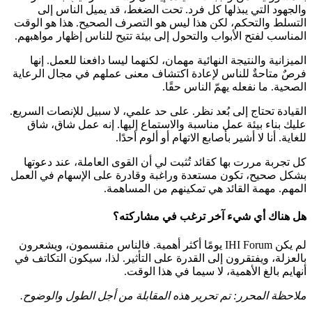
والجهود التي يبذلها كل فرد. تحت الضغط، قد يميل الناس إلى
التسلط والتحكم، لكن هذا ليس هو التصرف الصحيح. هذا هو الوقت
المناسب لفتح الأبواب والتحول إلى بيئة تتيح للناس إظهار مواهبهم.
الميزانية والنتيجة النهائية مهمان، لكنهما ليسا دافعنا للعمل. إنها
فرصٌ متاحةٌ للناس لإعادة اكتشاف معنى عملهم في مجال الرعاية
الصحية. ما نفعله يهمّ الناس حقًا.
القيادة تحتاج إلى بُعد نظر. على حد علمي، لا سبيل للإنصات السريع.
عليك بناء بيئة عمل مناسبة والاستماع إليها. إنه عمل شاق، شاق
للغاية. أنا لا أشير بأصابع الاتهام أو ألوم أحدًا.
كل تجربة مررت بها كقائد تُثبت لي أن القوى العاملة، عند دعوتها
بشكل صحيح، تكون مستعدة وراغبة وقادرة على الإسهام في العمل
المهم. مهمة القائد هي تمكينهم من المساهمة.
هل هناك أي شيء آخر ترغب في مشاركته؟
لم يكن IHI Forum يومًا أكثر أهمية. فالناس منقسمون، ويشعرون
بالعزلة، ويفتقرون إلى القدرة على التأثير. لذا، سيكون التكاتف في
أنهايم بالغ الأهمية، لا سيما في هذا الوقت.
ملاحظة المحرر: تم تحرير هذه المقابلة من أجل الطول والوضوح.