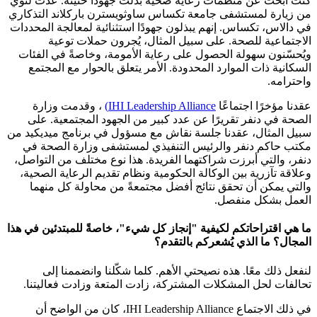
كنت أبحث عن منظمات رعاية صحية بذلت جهودًا حثيثة. عدتُ لتوي
من زيارة لمستشفى جامعة تكساس ساوثويسترن باركلاند التذكاري
في دالاس، تكساس. إنهم يبذلون جهودًا استثنائية لمعالجة المحددات
الاجتماعية للصحة. على سبيل المثال، يُجرون حملات توعية
ويُحسّنون سهولة الحصول على رعاية الأمومة، وخاصةً في الفئات
السكانية ذات الموارد المحدودة. الأمر يتعلق بالحوار مع المجتمع
واحترامه.
عقدنا مؤخرًا اجتماعًا
IHI Leadership Alliance)
، وقدمت وزارة
الصحة في دنفر تقريرًا عن عدد كبير من الجهود المجتمعية. على
سبيل المثال، عقدنا جلسة نقاش مع مسؤول في برنامج ميديكيد من
مكتب حاكم دنفر والرئيس التنفيذي لمستشفى وزارة الصحة في
دنفر، والتي أبرزت شراكتهما الفريدة. هذا نوع مختلف من التواصل،
وعلاقة تآزرية بين الوكالة الحكومية ونظام تقديم الرعاية الصحية،
والتي يمكن أن تحقق نتائج أفضل مجتمعةً من محاولة كل منهما
العمل بشكل منفصل.
ما هي اقتراحاتكم لكيفية "إنجاز كل شيء"، خاصةً للمبتدئين في هذا
المجال؟ ما الذي يُشعركم بالتقدم؟
لنفعل ذلك معًا. هذه نصيحتي الأهم. كلما شكّلنا وانضممنا إلى
تحالفات لحل المشكلات المشتركة، زادت المتعة وزادت فعاليتنا.
في ذلك الاجتماع IHI Leadership Alliance، كان من الواضح أن