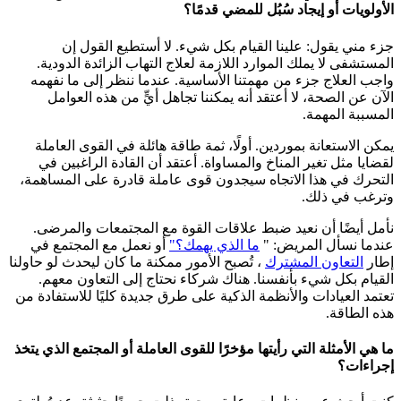
الأولويات أو إيجاد سُبُل للمضي قدمًا؟
جزء مني يقول: علينا القيام بكل شيء. لا أستطيع القول إن
المستشفى لا يملك الموارد اللازمة لعلاج التهاب الزائدة الدودية.
واجب العلاج جزء من مهمتنا الأساسية. عندما ننظر إلى ما نفهمه
الآن عن الصحة، لا أعتقد أنه يمكننا تجاهل أيٍّ من هذه العوامل
المسببة المهمة.
يمكن الاستعانة بموردين. أولًا، ثمة طاقة هائلة في القوى العاملة
لقضايا مثل تغير المناخ والمساواة. أعتقد أن القادة الراغبين في
التحرك في هذا الاتجاه سيجدون قوى عاملة قادرة على المساهمة،
وترغب في ذلك.
نأمل أيضًا أن نعيد ضبط علاقات القوة مع المجتمعات والمرضى.
عندما نسأل المريض: "
ما الذي يهمك؟"
أو نعمل مع المجتمع في
إطار
التعاون المشترك
، تُصبح الأمور ممكنة ما كان ليحدث لو حاولنا
القيام بكل شيء بأنفسنا. هناك شركاء نحتاج إلى التعاون معهم.
تعتمد العيادات والأنظمة الذكية على طرق جديدة كليًا للاستفادة من
هذه الطاقة.
ما هي الأمثلة التي رأيتها مؤخرًا للقوى العاملة أو المجتمع الذي يتخذ
إجراءات؟