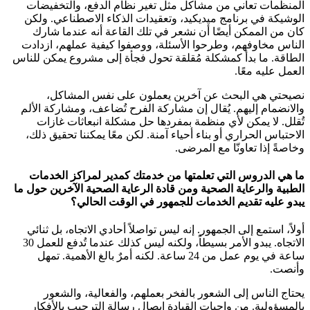
المنظمات تعاني من مشاكل مثل تغير نظام الدفع، والتخفيضات
الوشيكة في برنامج ميديكيد، وتعقيدات الذكاء الاصطناعي. ولكن
كان من الممكن أيضًا أن نشعر في تلك القاعة أنه عندما شارك
الناس مخاوفهم، وطرحوا الأسئلة، ووصفوا كيفية عملهم، ازدادت
الطاقة. ما بدأ كمشكلة مُقلقة تحول فجأة إلى مشروع يمكن للناس
العمل عليه معًا.
نصيحتي هي البحث عن آخرين يعملون على نفس المشاكل،
والانضمام إليهم. يُقال إن مشاركة الفرح تُضاعف، ومشاركة الألم
تُقلل. لا يمكن لأي منظمة بمفردها حل مشكلة انبعاثات غازات
الاحتباس الحراري أو بناء أحياء آمنة. لكن معًا يمكننا تحقيق ذلك،
وخاصةً إذا تعاونّا مع المرضى.
ما هي الدروس التي تعلمتها من خدمتك كمدير لمراكز الخدمات
الطبية والرعاية الصحية ومن قادة الرعاية الصحية الآخرين حول ما
يبدو عليه تقديم الخدمات للجمهور في الوقت الحالي؟
أولاً، استمع إلى الجمهور. إنه ليس تواصلاً أحادي الاتجاه، بل ثنائي
الاتجاه. يبدو الأمر بسيطاً، ولكنه ليس كذلك عندما تُدفع للعمل 30
ساعة في يوم عمل من 24 ساعة. لكنه أمرٌ بالغ الأهمية. تمهل
وأنصت.
يحتاج الناس إلى الشعور بالفخر بعملهم، والفعالية، والشعور
بالمسؤولية. من واجبات القيادة إيصال رسالة الترحيب بالأفكار