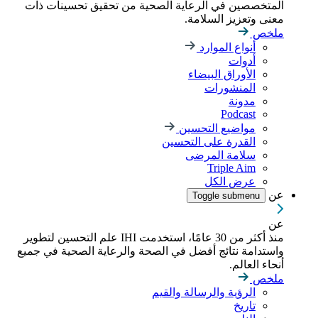
المتخصصين في الرعاية الصحية من تحقيق تحسينات ذات
معنى وتعزيز السلامة.
ملخص
أنواع الموارد
أدوات
الأوراق البيضاء
المنشورات
مدونة
Podcast
مواضيع التحسين
القدرة على التحسين
سلامة المرضى
Triple Aim
عرض الكل
عن
Toggle submenu
عن
منذ أكثر من 30 عامًا، استخدمت IHI علم التحسين لتطوير
واستدامة نتائج أفضل في الصحة والرعاية الصحية في جميع
أنحاء العالم.
ملخص
الرؤية والرسالة والقيم
تاريخ