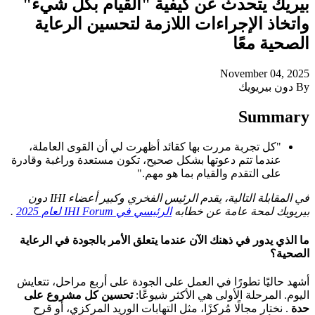
بيريك يتحدث عن كيفية "القيام بكل شيء"
واتخاذ الإجراءات اللازمة لتحسين الرعاية
الصحية معًا
November 04, 2025
By دون بيريويك
Summary
"كل تجربة مررت بها كقائد أظهرت لي أن القوى العاملة،
عندما تتم دعوتها بشكل صحيح، تكون مستعدة وراغبة وقادرة
على التقدم والقيام بما هو مهم."
في المقابلة التالية، يقدم الرئيس الفخري وكبير أعضاء IHI دون
بيريويك لمحة عامة عن خطابه
الرئيسي في IHI Forum لعام 2025
.
ما الذي يدور في ذهنك الآن عندما يتعلق الأمر بالجودة في الرعاية
الصحية؟
أشهد حاليًا تطورًا في العمل على الجودة على أربع مراحل، تتعايش
اليوم. المرحلة الأولى هي الأكثر شيوعًا:
تحسين كل مشروع على
حدة
. نختار مجالًا مُركزًا، مثل التهابات الوريد المركزي، أو قرح