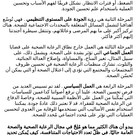
الضغط، أو فترات الانتظار. نشكل فريقًا لفهم الأسباب وتحسين
العملية باستخدام علم تحسين الجودة.
المرحلة الثانية هي رؤية
الجودة على المستوى التنظيمي
. فهي تُوسّع
أهدافنا لتشمل المسائل المتعلقة بالمحددات الاجتماعية للصحة. هناك
تركيز أكبر على ما يهم المرضى وعائلاتهم، وتنتقل سيطرة أجندتنا
إليهم أكثر فأكثر.
المرحلة الثالثة هي العمل خارج نطاق الرعاية الصحية على قضايا
العمل الجماعي
التي تؤثر بشدة على الصحة. ويشمل ذلك، على
سبيل المثال، تغير المناخ، والمساواة، وإصلاح العدالة الجنائية،
والتلوث. تشارك منظمات الرعاية الصحية في تحسين ظروف
المجتمعات والمجتمع التي تؤدي إلى اعتلال الصحة أو التي يمكن أن
تُحسّن الصحة.
المرحلة الرابعة هي
العمل السياسي
. لقد تم تسييس العديد من
فرص تحسين الصحة. علينا أن نرفع أصواتنا كداعمين للسياسات
التي تُمكّننا من العمل على الأنظمة السببية للصحة، وخاصةً الدفاع
عن الرعاية الصحية للفقراء. قد لا نعتبر ذلك عادةً جودة. يمكننا
استخدام نفس الأساليب التي نستخدمها للوقاية من العدوى لتحسين
العمليات التي تؤثر على مُحدد اجتماعي مُحدد للصحة.
يبدو أن هناك الكثير مما هو مُلِحّ في مجال الرعاية الصحية والصحة
العامة حاليًا. في ظلّ تعدد الاحتياجات المتنافسة، كيف يُمكن تحديد