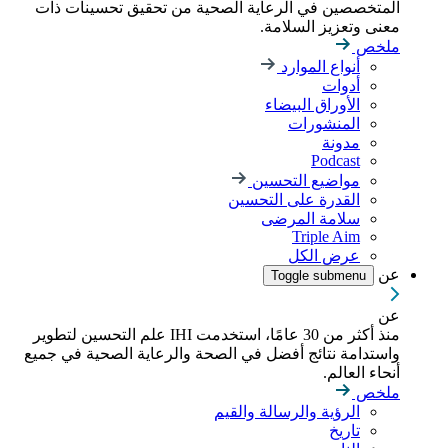
المتخصصين في الرعاية الصحية من تحقيق تحسينات ذات
معنى وتعزيز السلامة.
ملخص
أنواع الموارد
أدوات
الأوراق البيضاء
المنشورات
مدونة
Podcast
مواضيع التحسين
القدرة على التحسين
سلامة المرضى
Triple Aim
عرض الكل
عن
Toggle submenu
عن
منذ أكثر من 30 عامًا، استخدمت IHI علم التحسين لتطوير
واستدامة نتائج أفضل في الصحة والرعاية الصحية في جميع
أنحاء العالم.
ملخص
الرؤية والرسالة والقيم
تاريخ