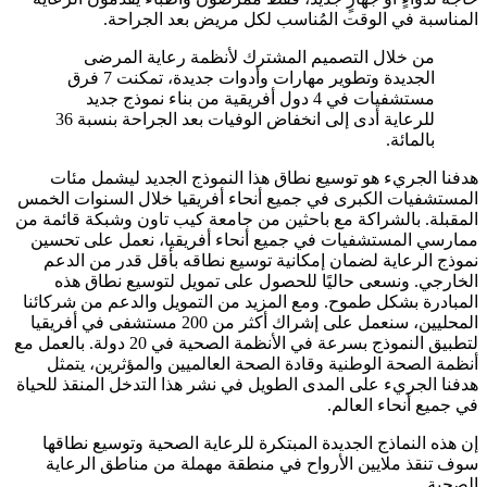
المناسبة في الوقت المُناسب لكل مريض بعد الجراحة.
من خلال التصميم المشترك لأنظمة رعاية المرضى
الجديدة وتطوير مهارات وأدوات جديدة، تمكنت 7 فرق
مستشفيات في 4 دول أفريقية من بناء نموذج جديد
للرعاية أدى إلى انخفاض الوفيات بعد الجراحة بنسبة 36
بالمائة.
هدفنا الجريء هو توسيع نطاق هذا النموذج الجديد ليشمل مئات
المستشفيات الكبرى في جميع أنحاء أفريقيا خلال السنوات الخمس
المقبلة. بالشراكة مع باحثين من جامعة كيب تاون وشبكة قائمة من
ممارسي المستشفيات في جميع أنحاء أفريقيا، نعمل على تحسين
نموذج الرعاية لضمان إمكانية توسيع نطاقه بأقل قدر من الدعم
الخارجي. ونسعى حاليًا للحصول على تمويل لتوسيع نطاق هذه
المبادرة بشكل طموح. ومع المزيد من التمويل والدعم من شركائنا
المحليين، سنعمل على إشراك أكثر من 200 مستشفى في أفريقيا
لتطبيق النموذج بسرعة في الأنظمة الصحية في 20 دولة. بالعمل مع
أنظمة الصحة الوطنية وقادة الصحة العالميين والمؤثرين، يتمثل
هدفنا الجريء على المدى الطويل في نشر هذا التدخل المنقذ للحياة
في جميع أنحاء العالم.
إن هذه النماذج الجديدة المبتكرة للرعاية الصحية وتوسيع نطاقها
سوف تنقذ ملايين الأرواح في منطقة مهملة من مناطق الرعاية
الصحية.