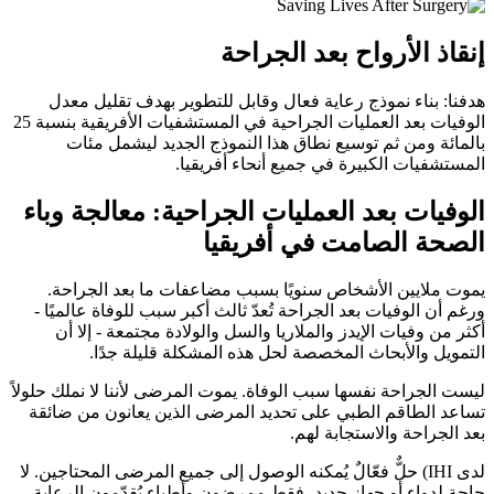
إنقاذ الأرواح بعد الجراحة
هدفنا: بناء نموذج رعاية فعال وقابل للتطوير بهدف تقليل معدل
الوفيات بعد العمليات الجراحية في المستشفيات الأفريقية بنسبة 25
بالمائة ومن ثم توسيع نطاق هذا النموذج الجديد ليشمل مئات
المستشفيات الكبيرة في جميع أنحاء أفريقيا.
الوفيات بعد العمليات الجراحية: معالجة وباء
الصحة الصامت في أفريقيا
يموت ملايين الأشخاص سنويًا بسبب مضاعفات ما بعد الجراحة.
ورغم أن الوفيات بعد الجراحة تُعدّ ثالث أكبر سبب للوفاة عالميًا -
أكثر من وفيات الإيدز والملاريا والسل والولادة مجتمعة - إلا أن
التمويل والأبحاث المخصصة لحل هذه المشكلة قليلة جدًا.
ليست الجراحة نفسها سبب الوفاة. يموت المرضى لأننا لا نملك حلولاً
تساعد الطاقم الطبي على تحديد المرضى الذين يعانون من ضائقة
بعد الجراحة والاستجابة لهم.
لدى IHI) حلٌّ فعّالٌ يُمكنه الوصول إلى جميع المرضى المحتاجين. لا
حاجة لدواءٍ أو جهازٍ جديد، فقط ممرضون وأطباء يُقدّمون الرعاية