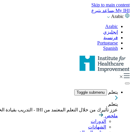
Skip to main content
My IHI
يساعد
يتبرع
Arabic
Arabic
إنجليزي
فرنسية
Portuguese
Spanish
يتعلم
Toggle submenu
يتعلم
عزز تأثيرك من خلال التعلم المعتمد من IHI - التدريب بقيادة الخبراء، والدورات التدريبية عبر الإنترنت، والشهادات المصممة لبناء المهارات اللازمة لقيادة تحسين الرعاية الصحية بشكل هادف.
ملخص
الدورات
الشهادات