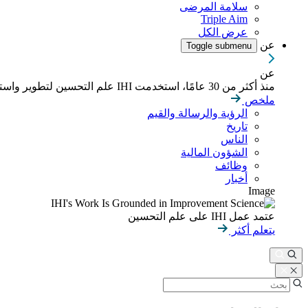
سلامة المرضى
Triple Aim
عرض الكل
عن
Toggle submenu
عن
منذ أكثر من 30 عامًا، استخدمت IHI علم التحسين لتطوير واستدامة نتائج أفضل في الصحة والرعاية الصحية في جميع أنحاء العالم.
ملخص
الرؤية والرسالة والقيم
تاريخ
الناس
الشؤون المالية
وظائف
أخبار
Image
عتمد عمل IHI على علم التحسين
يتعلم أكثر