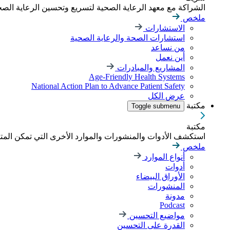
الشراكة مع معهد الرعاية الصحية لتسريع وتحسين الرعاية الصحية
ملخص
الاستشارات
استشارات الصحة والرعاية الصحية
من نساعد
أين نعمل
المشاريع والمبادرات
Age-Friendly Health Systems
National Action Plan to Advance Patient Safety
عرض الكل
مكتبة
Toggle submenu
مكتبة
استكشف الأدوات والمنشورات والموارد الأخرى التي تمكن الم
ملخص
أنواع الموارد
أدوات
الأوراق البيضاء
المنشورات
مدونة
Podcast
مواضيع التحسين
القدرة على التحسين