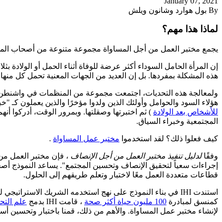
January 07, 2021
By بول هوارد وشانون ويلش
لماذا هذا مهم؟
يجمع مختبر العمل من أجل المساواة مجموعة متنوعة من أصحاب المص
إن المرأة الحامل السوداء أكثر عرضة للوفاة أثناء الحمل أو الولادة ب
هذه المشكلة بمفردها. بل إن العديد من الجهات المعنية تحمل كل منه
ولمعالجة هذه التحديات، اجتمعت مجموعة من المنظمات في واشنطن 
هؤلاء السود والحوامل وأولئك الذين ولدوا مؤخرًا والذين يعملون كـ "خ
للأشخاص بعد الولادة
) ثم اختبرتها وصقلتها. وبمرور الوقت، أدركوا أن
المجتمعية وخبراء السياق.
كيف فعلوا ذلك؟ لقد استخدموا
مختبر عمل المساواة
.
وفقًا
لدليل تنفيذ مختبر العمل من أجل الإنصاف
، فإن مختبر العمل من
إجراءات سعياً لتحقيق الإنصاف وتحسين المجتمع". يساعد النموذج
قطاعات متعددة العمل معًا لاختبار وتعلم طريقهم إلى الحلول.
استندت IHI في بناء النموذج على نهج استخدمه الشريك الاستراتيجي لـ IHI،
كمنسق لمبادرة
100 مليون حياة أكثر صحة
، قامت IHI بدمج
علم الت
لإنشاء مختبر عمل المساواة. والأهم من ذلك، قمنا باختبار وتحسين أ