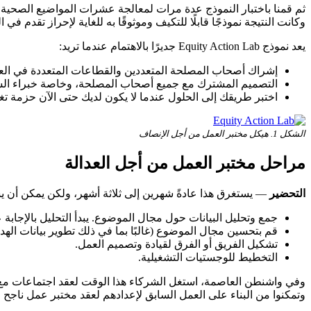
ثم قمنا باختبار النموذج عدة مرات لمعالجة عشرات المواضيع الصحية.
وكانت النتيجة نموذجًا قابلًا للتكيف وموثوقًا به للغاية لإحراز تقدم في 
يعد نموذج Equity Action Lab جديرًا بالاهتمام عندما تريد:
إشراك أصحاب المصلحة المتعددين والقطاعات المتعددة في العم
التصميم المشترك مع جميع أصحاب المصلحة، وخاصة خبراء السي
اختبر طريقك إلى الحلول عندما لا يكون لديك حتى الآن حزمة تغي
الشكل 1. هيكل مختبر العمل من أجل الإنصاف
مراحل مختبر العمل من أجل العدالة
التحضير
— يستغرق هذا عادةً شهرين إلى ثلاثة أشهر، ولكن يمكن أن يس
جمع وتحليل البيانات حول مجال الموضوع. يبدأ التحليل بالإجابة 
قم بتحسين مجال الموضوع (غالبًا بما في ذلك تطوير بيانات الهد
تشكيل الفريق أو الفرق لقيادة وتصميم العمل.
التخطيط للوجستيات التشغيلية.
وفي واشنطن العاصمة، استغل الشركاء هذا الوقت لعقد اجتماعات مع أ
وتمكنوا من البناء على العمل السابق لإعدادهم لعقد مختبر عمل ناجح ل