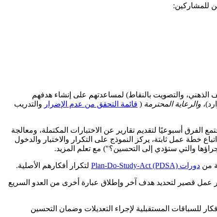
كن للمشاركين:
ة، وجلسات العصف الذهني، والتصويت بالنقاط) لمساعدتهم على إنشاء هدفهم
رد)،
والرعاية المحترمة
(
قائمة التحقق من عدم الإضرار
والتدريب
ع الفرق أسبوعيًا لتقديم تقارير عن الاختبارات المكتملة، ومعالجة
 اتباع خطة عمل ثابتة، يركز النموذج على التكرار والاختبار والدخول
جراؤها والتي ستؤدي إلى التحسين؟") مع تعلم المزيد.
ة من
دورات Plan-Do-Study-Act (PDSA)
لتكرار أفكارهم الأصلية.
ي مختبر عمل قصير لتحديد هدف آخر وإطلاق عبارة أخرى من العدو السريع
كار للسباقات المستقبلية لإجراء التعديلات وضمان التحسين