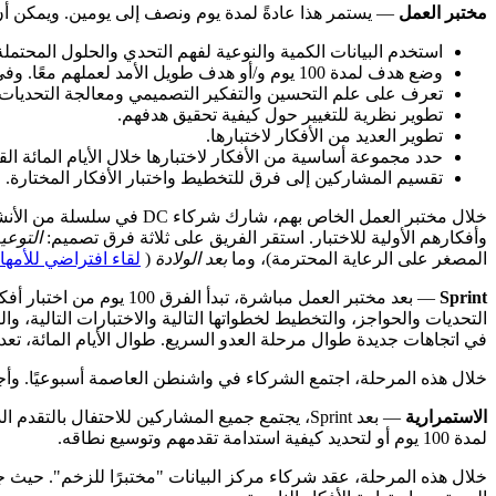
مختبر العمل
— يستمر هذا عادةً لمدة يوم ونصف إلى يومين. ويمكن أن ي
استخدم البيانات الكمية والنوعية لفهم التحدي والحلول المحتم
وضع هدف لمدة 100 يوم و/أو هدف طويل الأمد لعملهم معًا. وفي أغلب الحالات، يركز هذا الهدف على تحسين المساواة بشكل صريح.
تعرف على علم التحسين والتفكير التصميمي ومعالجة التحديات 
تطوير نظرية للتغيير حول كيفية تحقيق هدفهم.
تطوير العديد من الأفكار لاختبارها.
حدد مجموعة أساسية من الأفكار لاختبارها خلال الأيام المائة الق
تقسيم المشاركين إلى فرق للتخطيط واختبار الأفكار المختارة.
خلال مختبر العمل الخاص 
وأفكارهم الأولية للاختبار. استقر الفريق على ثلاثة فرق تصميم:
التوعي
المصغر على الرعاية المحترمة)، وما
بعد الولادة
(
لقاء افتراضي للأمه
Sprint
— بعد مختبر العمل مباشرة، تبدأ الفرق 100 يوم من اختبار أفكارها باستخدام
التحديات والحواجز، والتخطيط لخطواتها التالية والاختبارات التالية، وا
في اتجاهات جديدة طوال مرحلة العدو السريع. طوال الأيام المائة، تعد
خلال هذه المرحلة، اجتمع الشركاء في واشنطن العاصمة أسبوعيًا. وأ
الاستمرارية
— بعد Sprint، يجتمع جميع المشاركين للاحتفال
لمدة 100 يوم أو لتحديد كيفية استدامة تقدمهم وتوسيع نطاقه.
خلال هذه المرحلة، عقد شركاء مركز البيانات "مختبرًا للزخم". حيث 