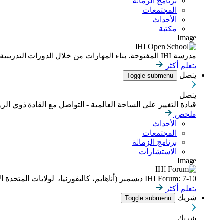
برنامج الزمالة
المجتمعات
الأحداث
مكتبة
Image
مدرسة IHI المفتوحة: بناء المهارات من خلال الدورات التدريبية عبر الإنترنت التي يمكن التحكم بوتيرتها
يتعلم أكثر
يتصل
Toggle submenu
يتصل
قيادة التغيير على الساحة العالمية - التواصل مع القادة ذوي الر
ملخص
الأحداث
المجتمعات
برنامج الزمالة
الاستشارات
Image
IHI Forum: 7-10 ديسمبر (أناهايم، كاليفورنيا، الولايات المتحدة الأمريكية)
يتعلم أكثر
شريك
Toggle submenu
شريك