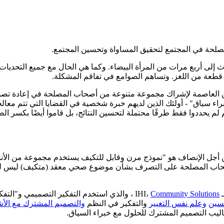
لحة في المجتمع لتحقيق المساواة وتحسين المجتمع.
ثلاث إلى أربع مرات من المرأة البيضاء. وكما هي الحال مع جميع التحديا
ا قطعة من اللغز. وتساهم الصوامع في تفاقم المشكلة.
العاصمة لإشراك مجموعة متنوعة من أصحاب المصلحة في إعادة تصميم 
براء سياق" - أولئك الذين لديهم خبرة شخصية في القضايا التي تتم معال
هم لم يحددوا فقط طرقًا محتملة لتحسين النتائج، بل قاموا أيضًا بكسر
 أجل الإنصاف هو "نموذج مرن وقابل للتكيف يستخدم مجموعة من الأ
 أصحاب المصلحة على التصرف بشأن موضوع صحي معقد (متكيف) ليس له
Community Solutions
، والذي استخدم التفكير التصميمي و"التفكي
حسين
وعلم نفس التغيير
والتفكير في النظم
والتصميم المشترك مع الأش
ساليب التصميم المشترك للحلول مع خبراء السياق.