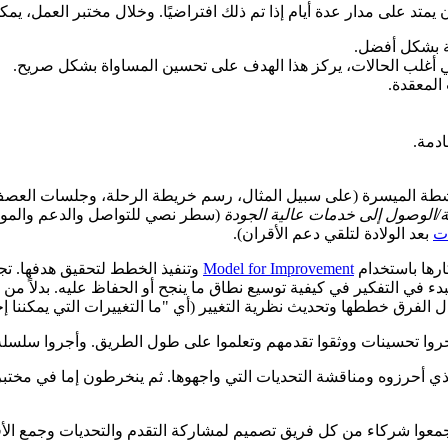
متد على مدار عدة أيام إذا تم ذلك افتراضيًا. وخلال مختبر العمل، يم
لة بشكل أفضل.
المعقدة.
ادمة.
بهم، شارك شركاء DC في سلسلة من الأنشطة الميسرة (على سبيل المثال، رسم خريطة الرحل
ة/الوصول إلى خدمات عالية الجودة
(سطر نصي للتواصل والدعم والموا
ات
بعد الولادة لتلقي دعم الأقران).
Model for Improvement
وتنفيذ الخطط لتحقيق هدفها. تجتم
لبدء في التفكير في كيفية توسيع نطاق ما ينجح أو الحفاظ عليه. بدلاً من
ل الفرق خططها وتحديث نظرية التغيير (أي "ما التغييرات التي يمكننا إ
جروا تحسينات ووثقوا تقدمهم وتعلموا على طول الطريق. وأجروا سلسل
 بالتقدم الذي أحرزوه ومناقشة التحديات التي واجهوها. ثم ينخرطون إما ف
جمعوا شركاء من كل فريق تصميم لمشاركة التقدم والتحديات وجمع الأف